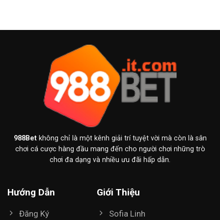
988Bet
không chỉ là một kênh giải trí tuyệt vời mà còn là sân
chơi cá cược hàng đầu mang đến cho người chơi những trò
chơi đa dạng và nhiều ưu đãi hấp dẫn.
Hướng Dẫn
Giới Thiệu
Đăng Ký
Sofia Linh