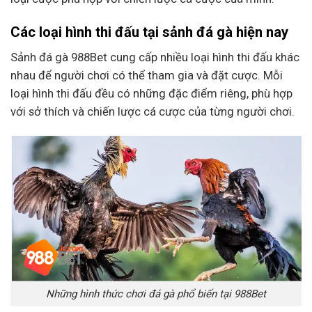
Các loại hình thi đấu tại sảnh đá gà hiện nay
Sảnh đá gà 988Bet cung cấp nhiều loại hình thi đấu khác
nhau để người chơi có thể tham gia và đặt cược. Mỗi
loại hình thi đấu đều có những đặc điểm riêng, phù hợp
với sở thích và chiến lược cá cược của từng người chơi.
Những hình thức chơi đá gà phổ biến tại 988Bet