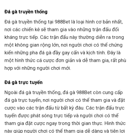
Đá gà truyền thống
Đá gà truyền thống tại 988Bet là loại hình cơ bản nhất,
nơi các chiến kê sẽ tham gia vào những trận đấu đối
kháng trực tiếp. Các trận đấu này thường diễn ra trong
một không gian rộng lớn, nơi người chơi có thể chứng
kiến những pha đá gà đầy gay cấn và kịch tính. Đây là
một hình thức cá cược đơn giản và dễ tham gia, rất phù
hợp với những người chơi mới.
Đá gà trực tuyến
Ngoài đá gà truyền thống, đá gà 988Bet còn cung cấp
đá gà trực tuyến, nơi người chơi có thể tham gia và đặt
cược vào các trận đấu từ bất kỳ đâu. Các trận đấu trực
tuyến được phát sóng trực tiếp và người chơi có thể
tham gia đặt cược ngay trong thời gian thực. Hình thức
này giúp người chơi có thể tham gia dễ dàng và tiện lợi