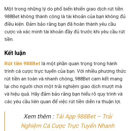
Một trong những lý do phổ biến khiến giao dịch rút tiền
988Bet không thành công là tài khoản của bạn không đủ
điều kiện. Đảm bảo rằng bạn đã hoàn thành yêu cầu
cược và xác minh tài khoản đầy đủ trước khi yêu cầu rút
tiền.
Kết luận
Rút tiền 988Bet
là một phần quan trọng trong hành
trình cá cược trực tuyến của bạn. Với nhiều phương thức
rút tiền an toàn và nhanh chóng, 988Bet cam kết mang
lại cho người chơi một trải nghiệm giao dịch mượt mà
và hiệu quả. Hãy đảm bảo rằng bạn hiểu rõ quy trình và
các yêu cầu liên quan để việc rút tiền diễn ra thuận lợi.
Xem thêm :
Tải App 988Bet – Trải
Nghiệm Cá Cược Trực Tuyến Nhanh