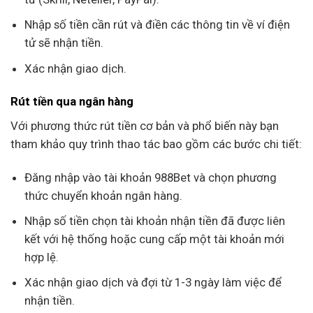
Nhập số tiền cần rút và điền các thông tin về ví điện
tử sẽ nhận tiền.
Xác nhận giao dịch.
Rút tiền qua ngân hàng
Với phương thức rút tiền cơ bản và phổ biến này bạn
tham khảo quy trình thao tác bao gồm các bước chi tiết:
Đăng nhập vào tài khoản 988Bet và chọn phương
thức chuyển khoản ngân hàng.
Nhập số tiền chọn tài khoản nhận tiền đã được liên
kết với hệ thống hoặc cung cấp một tài khoản mới
hợp lệ.
Xác nhận giao dịch và đợi từ 1-3 ngày làm việc để
nhận tiền.