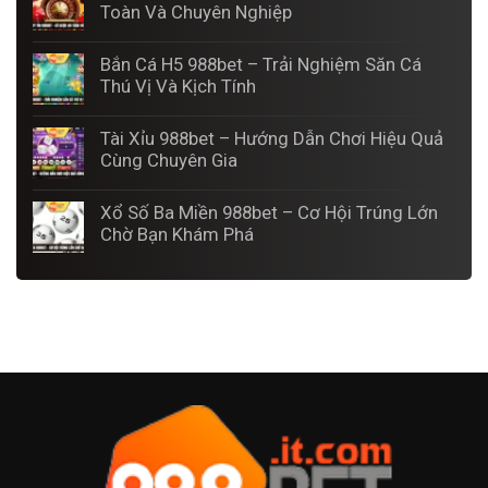
Toàn Và Chuyên Nghiệp
Bắn Cá H5 988bet – Trải Nghiệm Săn Cá
Thú Vị Và Kịch Tính
Tài Xỉu 988bet – Hướng Dẫn Chơi Hiệu Quả
Cùng Chuyên Gia
Xổ Số Ba Miền 988bet – Cơ Hội Trúng Lớn
Chờ Bạn Khám Phá