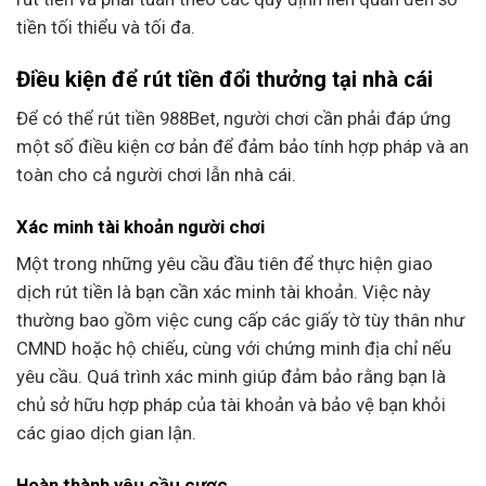
tiền tối thiểu và tối đa.
Điều kiện để rút tiền đổi thưởng tại nhà cái
Để có thể rút tiền 988Bet, người chơi cần phải đáp ứng
một số điều kiện cơ bản để đảm bảo tính hợp pháp và an
toàn cho cả người chơi lẫn nhà cái.
Xác minh tài khoản người chơi
Một trong những yêu cầu đầu tiên để thực hiện giao
dịch rút tiền là bạn cần xác minh tài khoản. Việc này
thường bao gồm việc cung cấp các giấy tờ tùy thân như
CMND hoặc hộ chiếu, cùng với chứng minh địa chỉ nếu
yêu cầu. Quá trình xác minh giúp đảm bảo rằng bạn là
chủ sở hữu hợp pháp của tài khoản và bảo vệ bạn khỏi
các giao dịch gian lận.
Hoàn thành yêu cầu cược