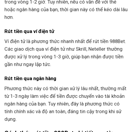
trong vòng 1-2 giờ. Tuy nhiên, nếu có vấn đề với thẻ
hoặc ngân hàng của bạn, thời gian này có thể kéo dài lâu
hơn.
Rút tiền qua ví điện tử
Ví điện tử là phương thức nhanh nhất để rút tiền 988Bet.
Các giao dịch qua ví điện tử như Skrill, Neteller thường
được xử lý trong vòng 1-3 giờ, giúp bạn nhận được tiền
gần như ngay lập tức.
Rút tiền qua ngân hàng
Phương thức này có thời gian xử lý lâu nhất, thường mất
từ 1-3 ngày làm việc để tiền được chuyển vào tài khoản
ngân hàng của bạn. Tuy nhiên, đây là phương thức có
tính chính xác và độ an toàn, đáng tin cậy trong khi sử
dụng.