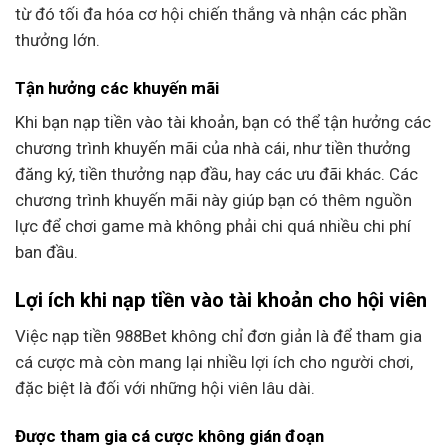
từ đó tối đa hóa cơ hội chiến thắng và nhận các phần
thưởng lớn.
Tận hưởng các khuyến mãi
Khi bạn nạp tiền vào tài khoản, bạn có thể tận hưởng các
chương trình khuyến mãi của nhà cái, như tiền thưởng
đăng ký, tiền thưởng nạp đầu, hay các ưu đãi khác. Các
chương trình khuyến mãi này giúp bạn có thêm nguồn
lực để chơi game mà không phải chi quá nhiều chi phí
ban đầu.
Lợi ích khi nạp tiền vào tài khoản cho hội viên
Việc nạp tiền 988Bet không chỉ đơn giản là để tham gia
cá cược mà còn mang lại nhiều lợi ích cho người chơi,
đặc biệt là đối với những hội viên lâu dài.
Được tham gia cá cược không gián đoạn