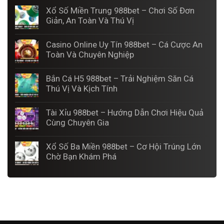
Xổ Số Miền Trung 988bet – Chơi Số Đơn
Giản, An Toàn Và Thú Vị
Casino Online Uy Tín 988bet – Cá Cược An
Toàn Và Chuyên Nghiệp
Bắn Cá H5 988bet – Trải Nghiệm Săn Cá
Thú Vị Và Kịch Tính
Tài Xỉu 988bet – Hướng Dẫn Chơi Hiệu Quả
Cùng Chuyên Gia
Xổ Số Ba Miền 988bet – Cơ Hội Trúng Lớn
Chờ Bạn Khám Phá