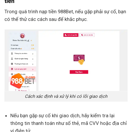
tiền
Trong quá trình nạp tiền 988Bet, nếu gặp phải sự cố, bạn
có thể thử các cách sau để khắc phục.
Cách xác định và xử lý khi có lỗi giao dịch
Nếu bạn gặp sự cố khi giao dịch, hãy kiểm tra lại
thông tin thanh toán như số thẻ, mã CVV hoặc địa chỉ
ví điện tử.