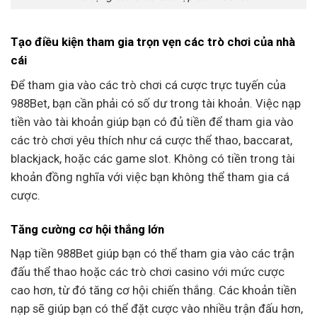
Tạo điều kiện tham gia trọn vẹn các trò chơi của nhà
cái
Để tham gia vào các trò chơi cá cược trực tuyến của
988Bet, bạn cần phải có số dư trong tài khoản. Việc nạp
tiền vào tài khoản giúp bạn có đủ tiền để tham gia vào
các trò chơi yêu thích như cá cược thể thao, baccarat,
blackjack, hoặc các game slot. Không có tiền trong tài
khoản đồng nghĩa với việc bạn không thể tham gia cá
cược.
Tăng cường cơ hội thắng lớn
Nạp tiền 988Bet giúp bạn có thể tham gia vào các trận
đấu thể thao hoặc các trò chơi casino với mức cược
cao hơn, từ đó tăng cơ hội chiến thắng. Các khoản tiền
nạp sẽ giúp bạn có thể đặt cược vào nhiều trận đấu hơn,