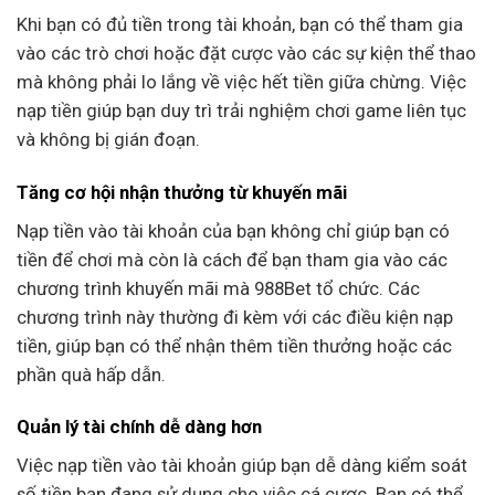
Khi bạn có đủ tiền trong tài khoản, bạn có thể tham gia
vào các trò chơi hoặc đặt cược vào các sự kiện thể thao
mà không phải lo lắng về việc hết tiền giữa chừng. Việc
nạp tiền giúp bạn duy trì trải nghiệm chơi game liên tục
và không bị gián đoạn.
Tăng cơ hội nhận thưởng từ khuyến mãi
Nạp tiền vào tài khoản của bạn không chỉ giúp bạn có
tiền để chơi mà còn là cách để bạn tham gia vào các
chương trình khuyến mãi mà 988Bet tổ chức. Các
chương trình này thường đi kèm với các điều kiện nạp
tiền, giúp bạn có thể nhận thêm tiền thưởng hoặc các
phần quà hấp dẫn.
Quản lý tài chính dễ dàng hơn
Việc nạp tiền vào tài khoản giúp bạn dễ dàng kiểm soát
số tiền bạn đang sử dụng cho việc cá cược. Bạn có thể