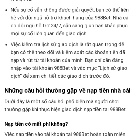
Nếu sự cố vẫn không được giải quyết, bạn có thể liên
hệ với đội ngũ hỗ trợ khách hàng của 988Bet. Nhà cái
có đội ngũ hỗ trợ 24/7, sẵn sàng giúp bạn khắc phục
mọi sự cố liên quan đến giao dịch.
Việc kiểm tra lịch sử giao dịch là rất quan trọng để
bạn có thể theo dõi và kiểm soát các khoản tiền đã
nạp và rút từ tài khoản của mình. Bạn chỉ cần đăng
nhập vào tài khoản 988Bet và vào mục “Lịch sử giao
dịch” để xem chi tiết các giao dịch trước đó.
Những câu hỏi thường gặp về nạp tiền nhà cái
Dưới đây là một số câu hỏi phổ biến mà người chơi
thường gặp khi thực hiện giao dịch nạp tiền tại 988Bet.
Nạp tiền có mất phí không?
Việc nạp tiền vào tài khoản tại 988Bet hoàn toàn miễn