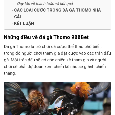
Quy tắc về thanh toán và kết quả
CÁC LOẠI CƯỢC TRONG ĐÁ GÀ THOMO NHÀ
CÁI
KẾT LUẬN
Những điều về đá gà Thomo 988Bet
Đá gà Thomo là trò chơi cá cược thể thao phổ biến,
trong đó người chơi tham gia đặt cược vào các trận đấu
gà. Mỗi trận đấu sẽ có các chiến kê tham gia và người
chơi sẽ phải dự đoán xem chiến kê nào sẽ giành chiến
thắng.