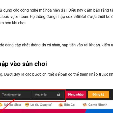
ử dụng các công nghệ mã hóa hiện đại. Điều này đảm bảo rằng tấ
ợc bảo vệ an toàn. Hệ thống đăng nhập của 988Bet được thiết kế 
âm hơn khi chơi.
ễ dàng cập nhật thông tin cá nhân, nạp tiền vào tài khoản, kiểm tr
hập vào sân chơi
 Dưới đây là các bước chi tiết để bạn có thể tham khảo trước kh