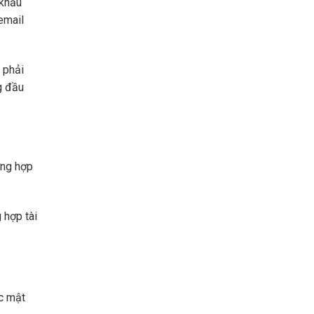
 khẩu
email
 phải
g đầu
ờng hợp
 hợp tài
ục mật