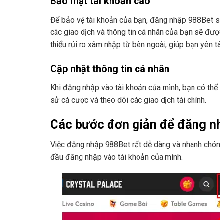
Bảo mật tài khoản cao
Để bảo vệ tài khoản của bạn, đăng nhập 988Bet s
các giao dịch và thông tin cá nhân của bạn sẽ đư
thiểu rủi ro xâm nhập từ bên ngoài, giúp bạn yên t
Cập nhật thông tin cá nhân
Khi đăng nhập vào tài khoản của mình, bạn có thể d
sử cá cược và theo dõi các giao dịch tài chính.
Các bước đơn giản để đăng n
Việc đăng nhập 988Bet rất dễ dàng và nhanh chóng.
đầu đăng nhập vào tài khoản của mình.