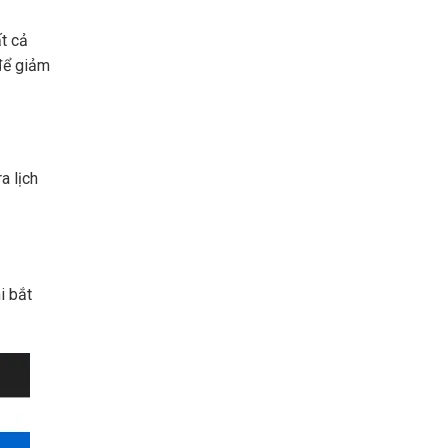
t cả
để giảm
a lịch
i bắt