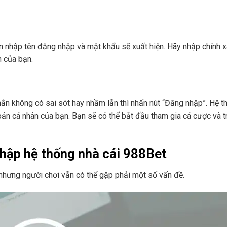
n nhập tên đăng nhập và mật khẩu sẽ xuất hiện. Hãy nhập chính x
n của bạn.
hắn không có sai sót hay nhầm lẫn thì nhấn nút “Đăng nhập”. Hệ t
oản cá nhân của bạn. Bạn sẽ có thể bắt đầu tham gia cá cược và t
hập hệ thống nhà cái 988Bet
nhưng người chơi vẫn có thể gặp phải một số vấn đề.