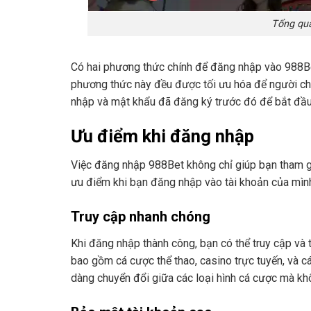
Tổng qua
Có hai phương thức chính để đăng nhập vào 988Be
phương thức này đều được tối ưu hóa để người chơ
nhập và mật khẩu đã đăng ký trước đó để bắt đầu 
Ưu điểm khi đăng nhập
Việc đăng nhập 988Bet không chỉ giúp bạn tham gia
ưu điểm khi bạn đăng nhập vào tài khoản của mình 
Truy cập nhanh chóng
Khi đăng nhập thành công, bạn có thể truy cập và
bao gồm cá cược thể thao, casino trực tuyến, và c
dàng chuyển đổi giữa các loại hình cá cược mà kh