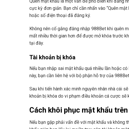
Quên mật khẩu là một vấn đề phổ biến khi đăng n
cực kỳ đơn giản. Bạn chỉ cần nhấn vào “Quên mật 
hoặc số điện thoại đã đăng ký.
Không nên cố gắng đăng nhập 988Bet khi quên mật 
mất nhiều thời gian hơn để được mở khóa trước kh
tại đây.
Tài khoản bị khóa
Nếu bạn nhập sai mật khẩu quá nhiều lần hoặc có 
này, bạn cần liên hệ với bộ phận hỗ trợ của 988Be
Sau khi tiến hành xác minh nguyên nhân nhà cái sẽ
khoản bị khóa do vi phạm điều khoản cá cược sẽ 
Cách khôi phục mật khẩu trên
Nếu bạn gặp phải vấn đề với mật khẩu và không th