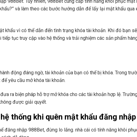
hập 988Bet. Tuy nhiên, 988Bet cung cấp tính năng khôi phục mật
khẩu?” và làm theo các bước hướng dẫn để lấy lại mật khẩu qua 
khẩu vì có thể dẫn đến tình trạng khóa tài khoản. Khi đó bạn sẽ
i tiếp tục truy cập vào hệ thống và trải nghiệm các sản phẩm hàn
hành động đáng ngờ, tài khoản của bạn có thể bị khóa. Trong trư
t để yêu cầu mở khóa tài khoản.
 đưa ra biện pháp hỗ trợ mở khóa cho các tài khoản hợp lệ. Trường
không được giải quyết.
 hệ thống khi quên mật khẩu đăng nhập
ể đăng nhập 988Bet, đừng lo lắng. nhà cái có tính năng khôi ph