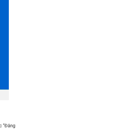
ục “Đăng