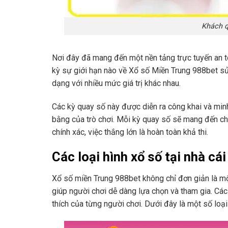
Khách q
Nơi đây đã mang đến một nền tảng trực tuyến an to
kỳ sự giới hạn nào về Xổ số Miền Trung 988bet s
dạng với nhiều mức giá trị khác nhau.
Các kỳ quay số này được diễn ra công khai và min
bằng của trò chơi. Mỗi kỳ quay số sẽ mang đến cho
chính xác, việc thắng lớn là hoàn toàn khả thi.
Các loại hình xổ số tại nhà cái
Xổ số miền Trung 988bet không chỉ đơn giản là mộ
giúp người chơi dễ dàng lựa chọn và tham gia. Các 
thích của từng người chơi. Dưới đây là một số loạ