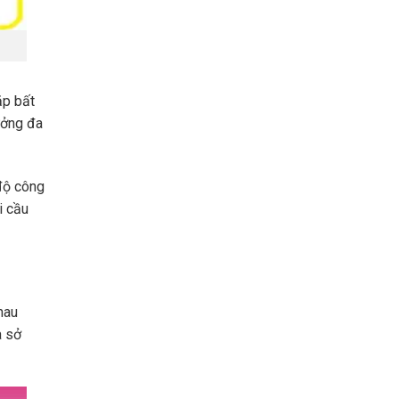
ặp bất
ưởng đa
độ công
i cầu
hau
à sở