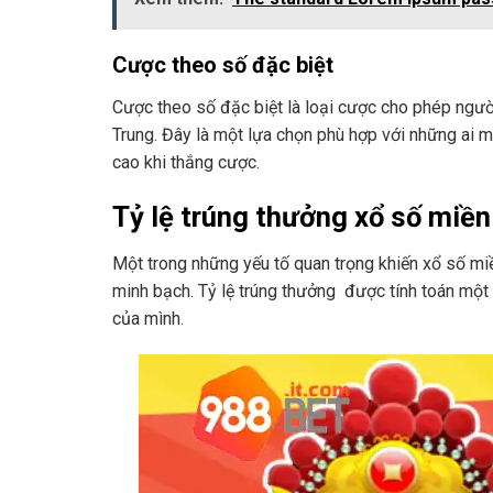
Cược theo số đặc biệt
Cược theo số đặc biệt là loại cược cho phép ngườ
Trung. Đây là một lựa chọn phù hợp với những ai 
cao khi thắng cược.
Tỷ lệ trúng thưởng xổ số miền
Một trong những yếu tố quan trọng khiến xổ số miề
minh bạch. Tỷ lệ trúng thưởng được tính toán một 
của mình.