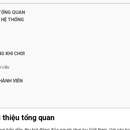
 TỔNG QUAN
N HỆ THỐNG
G KHI CHƠI
i cầu
HÀNH VIÊN
 thiệu tổng quan
ơi hấp dẫn, thu hút đông đảo người chơi tại Việt Nam. Với các k