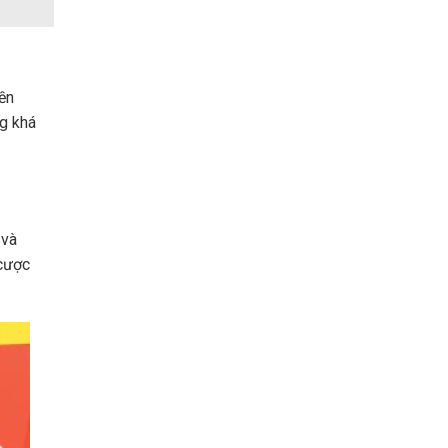
ền
ng khá
 và
 cược