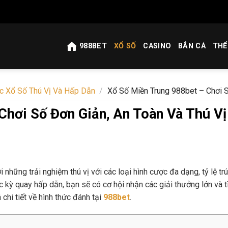
988BET
XỔ SỐ
CASINO
BẮN CÁ
THỂ
c Xổ Số Thú Vị Và Hấp Dẫn
/
Xổ Số Miền Trung 988bet – Chơi 
Chơi Số Đơn Giản, An Toàn Và Thú Vị
hững trải nghiệm thú vị với các loại hình cược đa dạng, tỷ lệ tr
c kỳ quay hấp dẫn, bạn sẽ có cơ hội nhận các giải thưởng lớn và t
hi tiết về hình thức đánh tại
988bet
.