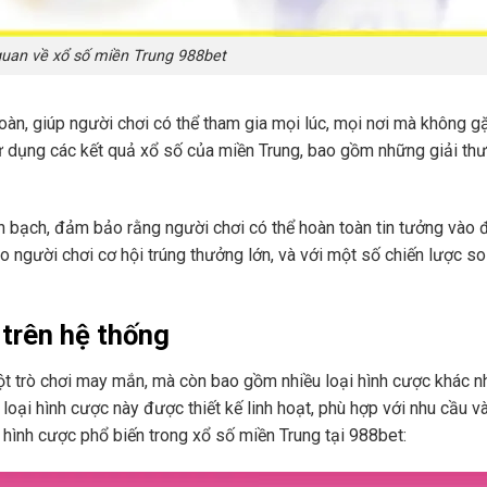
uan về xổ số miền Trung 988bet
àn, giúp người chơi có thể tham gia mọi lúc, mọi nơi mà không g
ử dụng các kết quả xổ số của miền Trung, bao gồm những giải th
h bạch, đảm bảo rằng người chơi có thể hoàn toàn tin tưởng vào 
 người chơi cơ hội trúng thưởng lớn, và với một số chiến lược so
 trên hệ thống
t trò chơi may mắn, mà còn bao gồm nhiều loại hình cược khác n
loại hình cược này được thiết kế linh hoạt, phù hợp với nhu cầu v
i hình cược phổ biến trong xổ số miền Trung tại 988bet: