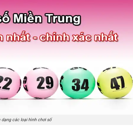
 dạng các loại hình chơi số