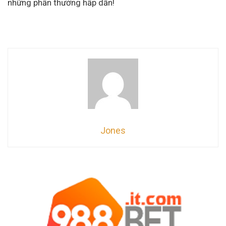
những phần thưởng hấp dẫn!
Jones