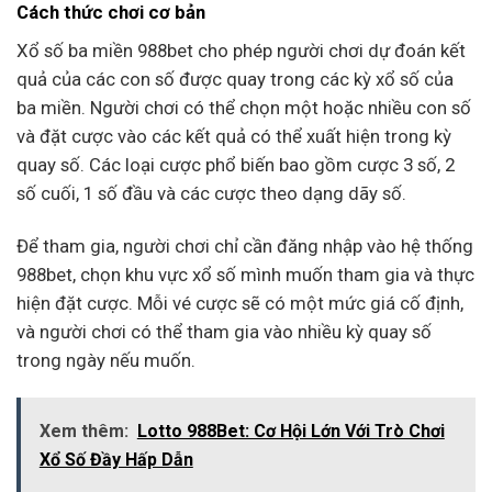
Cách thức chơi cơ bản
Xổ số ba miền 988bet cho phép người chơi dự đoán kết
quả của các con số được quay trong các kỳ xổ số của
ba miền. Người chơi có thể chọn một hoặc nhiều con số
và đặt cược vào các kết quả có thể xuất hiện trong kỳ
quay số. Các loại cược phổ biến bao gồm cược 3 số, 2
số cuối, 1 số đầu và các cược theo dạng dãy số.
Để tham gia, người chơi chỉ cần đăng nhập vào hệ thống
988bet, chọn khu vực xổ số mình muốn tham gia và thực
hiện đặt cược. Mỗi vé cược sẽ có một mức giá cố định,
và người chơi có thể tham gia vào nhiều kỳ quay số
trong ngày nếu muốn.
Xem thêm:
Lotto 988Bet: Cơ Hội Lớn Với Trò Chơi
Xổ Số Đầy Hấp Dẫn