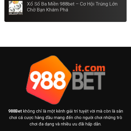
Xổ Số Ba Miền 988bet – Cơ Hội Trúng Lớn
Chờ Bạn Khám Phá
988Bet
không chỉ là một kênh giải trí tuyệt vời mà còn là sân
chơi cá cược hàng đầu mang đến cho người chơi những trò
chơi đa dạng và nhiều ưu đãi hấp dẫn.