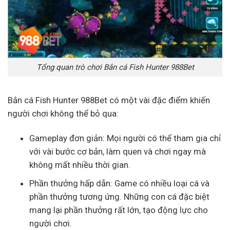
Tổng quan trò chơi Bắn cá Fish Hunter 988Bet
Bắn cá Fish Hunter 988Bet có một vài đặc điểm khiến
người chơi không thể bỏ qua:
Gameplay đơn giản: Mọi người có thể tham gia chỉ
với vài bước cơ bản, làm quen và chơi ngay mà
không mất nhiều thời gian.
Phần thưởng hấp dẫn: Game có nhiều loại cá và
phần thưởng tương ứng. Những con cá đặc biệt
mang lại phần thưởng rất lớn, tạo động lực cho
người chơi.