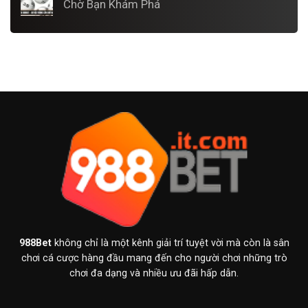
Chờ Bạn Khám Phá
988Bet
không chỉ là một kênh giải trí tuyệt vời mà còn là sân
chơi cá cược hàng đầu mang đến cho người chơi những trò
chơi đa dạng và nhiều ưu đãi hấp dẫn.