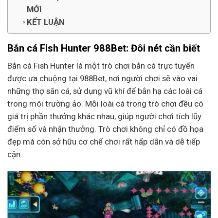
MỚI
KẾT LUẬN
Bắn cá Fish Hunter 988Bet: Đôi nét cần biết
Bắn cá Fish Hunter là một trò chơi bắn cá trực tuyến
được ưa chuộng tại 988Bet, nơi người chơi sẽ vào vai
những thợ săn cá, sử dụng vũ khí để bắn hạ các loài cá
trong môi trường ảo. Mỗi loài cá trong trò chơi đều có
giá trị phần thưởng khác nhau, giúp người chơi tích lũy
điểm số và nhận thưởng. Trò chơi không chỉ có đồ họa
đẹp mà còn sở hữu cơ chế chơi rất hấp dẫn và dễ tiếp
cận.