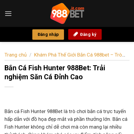
Bỏ
qua
nội
dung
Đăng nhập
Đăng ký
Trang chủ
/
Khám Phá Thế Giới Bắn Cá 988bet – Trò
Chơi Đầy Hấp Dẫn
/
Bắn Cá Fish Hunter 988Bet: Trải
Bắn Cá Fish Hunter 988Bet: Trải
nghiệm Săn Cá Đỉnh Cao
nghiệm Săn Cá Đỉnh Cao
Bắn cá Fish Hunter 988Bet là trò chơi bắn cá trực tuyến
hấp dẫn với đồ họa đẹp mắt và phần thưởng lớn. Bắn cá
Fish Hunter không chỉ dễ chơi mà còn mang lại nhiều