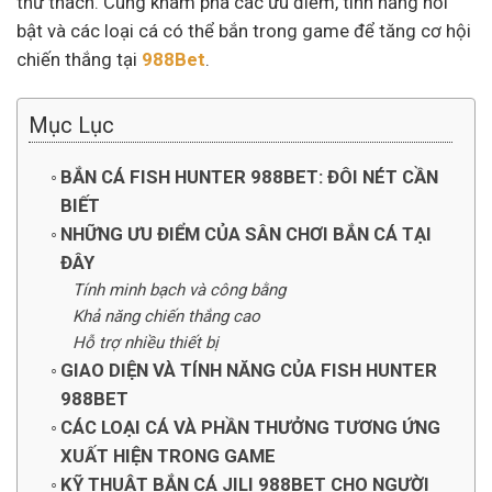
thử thách. Cùng khám phá các ưu điểm, tính năng nổi
bật và các loại cá có thể bắn trong game để tăng cơ hội
chiến thắng tại
988Bet
.
Mục Lục
BẮN CÁ FISH HUNTER 988BET: ĐÔI NÉT CẦN
BIẾT
NHỮNG ƯU ĐIỂM CỦA SÂN CHƠI BẮN CÁ TẠI
ĐÂY
Tính minh bạch và công bằng
Khả năng chiến thắng cao
Hỗ trợ nhiều thiết bị
GIAO DIỆN VÀ TÍNH NĂNG CỦA FISH HUNTER
988BET
CÁC LOẠI CÁ VÀ PHẦN THƯỞNG TƯƠNG ỨNG
XUẤT HIỆN TRONG GAME
KỸ THUẬT BẮN CÁ JILI 988BET CHO NGƯỜI