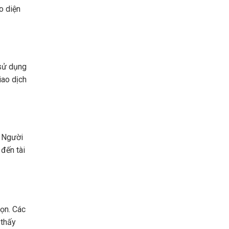
o diện
 sử dụng
iao dịch
. Người
 đến tài
ọn. Các
 thấy