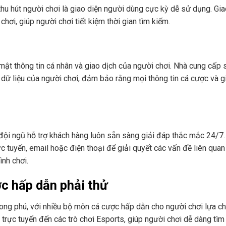
u hút người chơi là giao diện người dùng cực kỳ dễ sử dụng. Gia
chơi, giúp người chơi tiết kiệm thời gian tìm kiếm.
ật thông tin cá nhân và giao dịch của người chơi. Nhà cung cấp
 dữ liệu của người chơi, đảm bảo rằng mọi thông tin cá cược và g
ội ngũ hỗ trợ khách hàng luôn sẵn sàng giải đáp thắc mắc 24/7
rực tuyến, email hoặc điện thoại để giải quyết các vấn đề liên quan
ình chơi.
ợc hấp dẫn phải thử
ong phú, với nhiều bộ môn cá cược hấp dẫn cho người chơi lựa ch
o trực tuyến đến các trò chơi Esports, giúp người chơi dễ dàng tìm