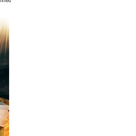
 nhiều