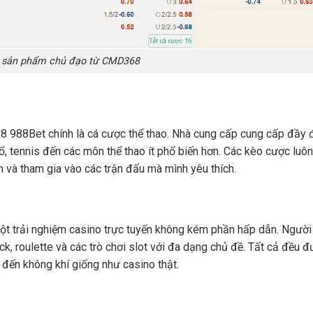
 sản phẩm chủ đạo từ CMD368
 988Bet chính là cá cược thể thao. Nhà cung cấp cung cấp đầy 
rổ, tennis đến các môn thể thao ít phổ biến hơn. Các kèo cược luô
n và tham gia vào các trận đấu mà mình yêu thích.
 trải nghiệm casino trực tuyến không kém phần hấp dẫn. Người
ck, roulette và các trò chơi slot với đa dạng chủ đề. Tất cả đều đ
 đến không khí giống như casino thật.