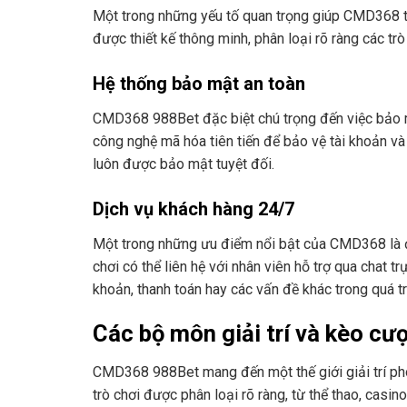
Một trong những yếu tố quan trọng giúp CMD368 th
được thiết kế thông minh, phân loại rõ ràng các trò 
Hệ thống bảo mật an toàn
CMD368 988Bet đặc biệt chú trọng đến việc bảo m
công nghệ mã hóa tiên tiến để bảo vệ tài khoản và
luôn được bảo mật tuyệt đối.
Dịch vụ khách hàng 24/7
Một trong những ưu điểm nổi bật của CMD368 là đ
chơi có thể liên hệ với nhân viên hỗ trợ qua chat t
khoản, thanh toán hay các vấn đề khác trong quá tr
Các bộ môn giải trí và kèo cư
CMD368 988Bet mang đến một thế giới giải trí ph
trò chơi được phân loại rõ ràng, từ thể thao, casin