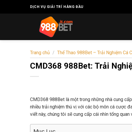
Bỏ
DỊCH VỤ GIẢI TRÍ HÀNG ĐẦU
qua
nội
dung
Trang chủ
/
Thể Thao 988Bet – Trải Nghiệm Cá 
Tuyến Chất Lượng
CMD368 988Bet: Trải Nghi
CMD368 988Bet là một trong những nhà cung cấp 
nhiều trải nghiệm thú vị với các bộ môn cá cược đa
viết này, chúng tôi sẽ cung cấp cái nhìn tổng quan
Mục Lục