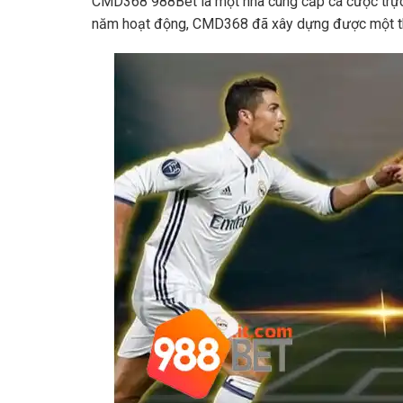
CMD368 988Bet là một nhà cung cấp cá cược trực t
năm hoạt động, CMD368 đã xây dựng được một thươ