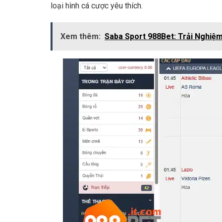
loại hình cá cược yêu thích.
Xem thêm:
Saba Sport 988Bet: Trải Nghiệ