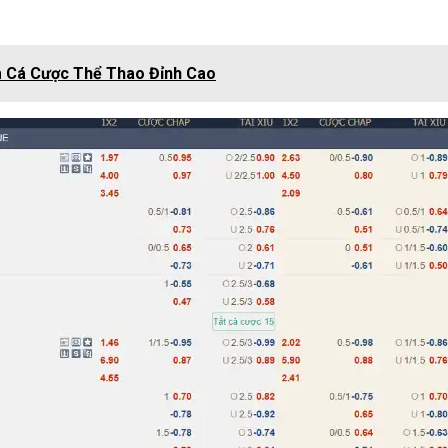
m Cá Cược Thể Thao Đỉnh Cao