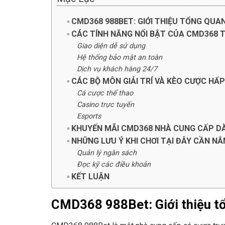
CMD368 988BET: GIỚI THIỆU TỔNG QUA
CÁC TÍNH NĂNG NỔI BẬT CỦA CMD368 
Giao diện dễ sử dụng
Hệ thống bảo mật an toàn
Dịch vụ khách hàng 24/7
CÁC BỘ MÔN GIẢI TRÍ VÀ KÈO CƯỢC HẤ
Cá cược thể thao
Casino trực tuyến
Esports
KHUYẾN MÃI CMD368 NHÀ CUNG CẤP DÀ
NHỮNG LƯU Ý KHI CHƠI TẠI ĐÂY CẦN N
Quản lý ngân sách
Đọc kỹ các điều khoản
KẾT LUẬN
CMD368 988Bet: Giới thiệu t