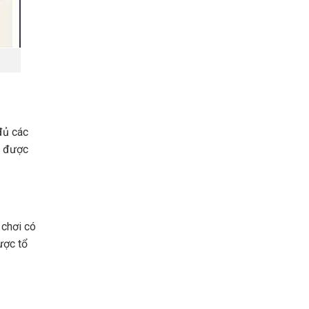
đủ các
n được
 chơi có
ược tổ