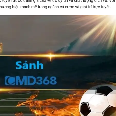
uyến được đánh giá cao về độ uy tín và chất lượng dịch vụ. Với
ng hiệu mạnh mẽ trong ngành cá cược và giải trí trực tuyến.