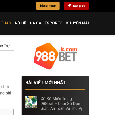
Đăng nhập
Đăng ký
 THAO
NỔ HŨ
ĐÁ GÀ
ESPORTS
KHUYẾN MÃI
c Trực
BÀI VIẾT MỚI NHẤT
 chơi
ong bài
Xổ Số Miền Trung
988bet – Chơi Số Đơn
Giản, An Toàn Và Thú Vị