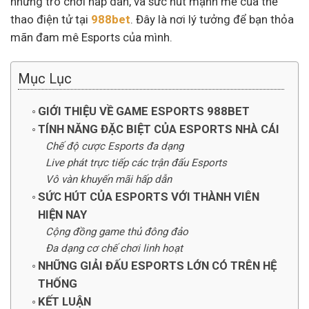
những trò chơi hấp dẫn, và sức hút mạnh mẽ của thể
thao điện tử tại
988bet
. Đây là nơi lý tưởng để bạn thỏa
mãn đam mê Esports của mình.
Mục Lục
GIỚI THIỆU VỀ GAME ESPORTS 988BET
TÍNH NĂNG ĐẶC BIỆT CỦA ESPORTS NHÀ CÁI
Chế độ cược Esports đa dạng
Live phát trực tiếp các trận đấu Esports
Vô vàn khuyến mãi hấp dẫn
SỨC HÚT CỦA ESPORTS VỚI THÀNH VIÊN
HIỆN NAY
Cộng đồng game thủ đông đảo
Đa dạng cơ chế chơi linh hoạt
NHỮNG GIẢI ĐẤU ESPORTS LỚN CÓ TRÊN HỆ
THỐNG
KẾT LUẬN