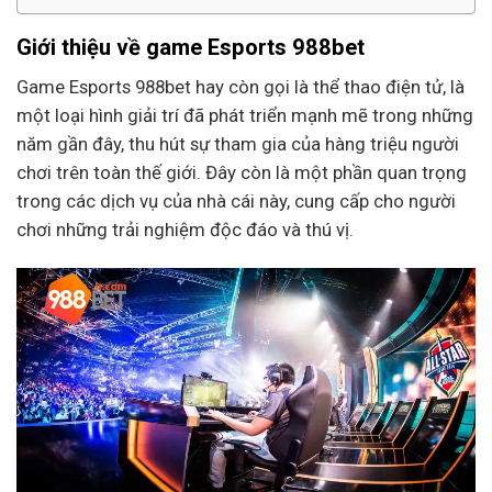
Giới thiệu về game Esports 988bet
Game Esports 988bet hay còn gọi là thể thao điện tử, là
một loại hình giải trí đã phát triển mạnh mẽ trong những
năm gần đây, thu hút sự tham gia của hàng triệu người
chơi trên toàn thế giới. Đây còn là một phần quan trọng
trong các dịch vụ của nhà cái này, cung cấp cho người
chơi những trải nghiệm độc đáo và thú vị.