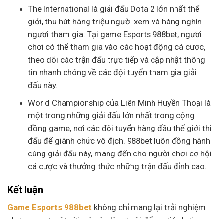
The International là giải đấu Dota 2 lớn nhất thế
giới, thu hút hàng triệu người xem và hàng nghìn
người tham gia. Tại game Esports 988bet, người
chơi có thể tham gia vào các hoạt động cá cược,
theo dõi các trận đấu trực tiếp và cập nhật thông
tin nhanh chóng về các đội tuyển tham gia giải
đấu này.
World Championship của Liên Minh Huyền Thoại là
một trong những giải đấu lớn nhất trong cộng
đồng game, nơi các đội tuyển hàng đầu thế giới thi
đấu để giành chức vô địch. 988bet luôn đồng hành
cùng giải đấu này, mang đến cho người chơi cơ hội
cá cược và thưởng thức những trận đấu đỉnh cao.
Kết luận
Game Esports 988bet
không chỉ mang lại trải nghiệm