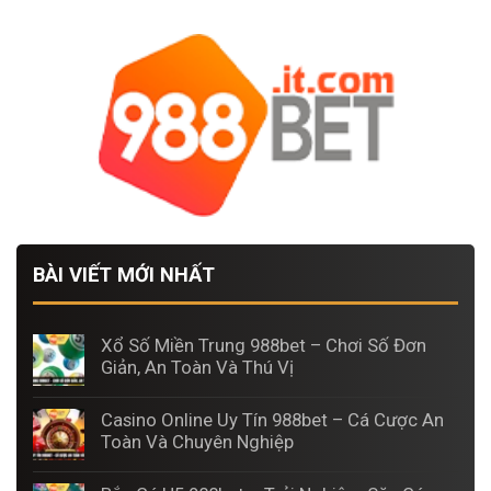
BÀI VIẾT MỚI NHẤT
Xổ Số Miền Trung 988bet – Chơi Số Đơn
Giản, An Toàn Và Thú Vị
Casino Online Uy Tín 988bet – Cá Cược An
Toàn Và Chuyên Nghiệp