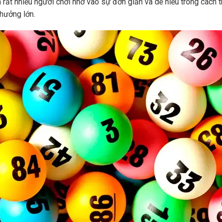
a rất nhiều người chơi nhờ vào sự đơn giản và dễ hiểu trong cách 
thưởng lớn.