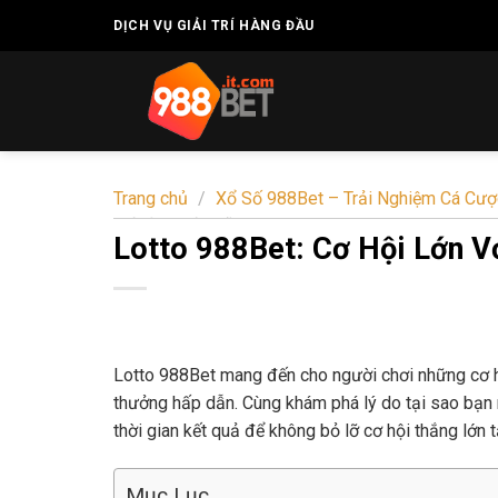
Bỏ
DỊCH VỤ GIẢI TRÍ HÀNG ĐẦU
qua
nội
dung
Trang chủ
/
Xổ Số 988Bet – Trải Nghiệm Cá Cượ
Số Đầy Hấp Dẫn
Lotto 988Bet: Cơ Hội Lớn V
Lotto 988Bet mang đến cho người chơi những cơ hội
thưởng hấp dẫn. Cùng khám phá lý do tại sao bạn nê
thời gian kết quả để không bỏ lỡ cơ hội thắng lớn 
Mục Lục