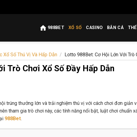
988BET
XỔ SỐ
CASINO
BẮN CÁ
THỂ
c Xổ Số Thú Vị Và Hấp Dẫn
/
Lotto 988Bet: Cơ Hội Lớn Với Trò 
ới Trò Chơi Xổ Số Đầy Hấp Dẫn
 trúng thưởng lớn và trải nghiệm thú vị với cách chơi đơn giản v
n tham gia trò chơi này, các tính năng nổi bật, luật chơi chuẩn xá
tại
988Bet
.