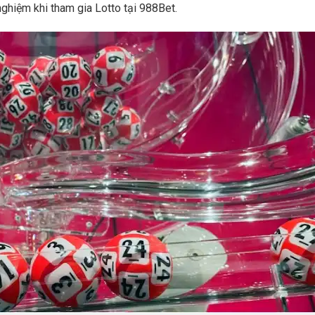
nghiệm khi tham gia Lotto tại 988Bet.