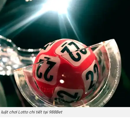
luật chơi Lotto chi tiết tại 988Bet