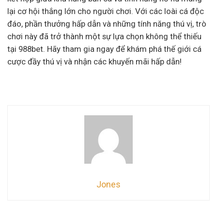
lại cơ hội thắng lớn cho người chơi. Với các loài cá độc
đáo, phần thưởng hấp dẫn và những tính năng thú vị, trò
chơi này đã trở thành một sự lựa chọn không thể thiếu
tại 988bet. Hãy tham gia ngay để khám phá thế giới cá
cược đầy thú vị và nhận các khuyến mãi hấp dẫn!
Jones