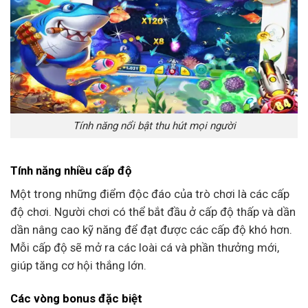
Tính năng nổi bật thu hút mọi người
Tính năng nhiều cấp độ
Một trong những điểm độc đáo của trò chơi là các cấp
độ chơi. Người chơi có thể bắt đầu ở cấp độ thấp và dần
dần nâng cao kỹ năng để đạt được các cấp độ khó hơn.
Mỗi cấp độ sẽ mở ra các loài cá và phần thưởng mới,
giúp tăng cơ hội thắng lớn.
Các vòng bonus đặc biệt