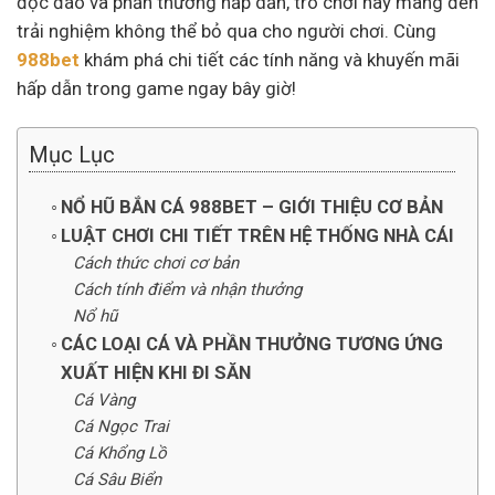
độc đáo và phần thưởng hấp dẫn, trò chơi này mang đến
trải nghiệm không thể bỏ qua cho người chơi. Cùng
988bet
khám phá chi tiết các tính năng và khuyến mãi
hấp dẫn trong game ngay bây giờ!
Mục Lục
NỔ HŨ BẮN CÁ 988BET – GIỚI THIỆU CƠ BẢN
LUẬT CHƠI CHI TIẾT TRÊN HỆ THỐNG NHÀ CÁI
Cách thức chơi cơ bản
Cách tính điểm và nhận thưởng
Nổ hũ
CÁC LOẠI CÁ VÀ PHẦN THƯỞNG TƯƠNG ỨNG
XUẤT HIỆN KHI ĐI SĂN
Cá Vàng
Cá Ngọc Trai
Cá Khổng Lồ
Cá Sâu Biển