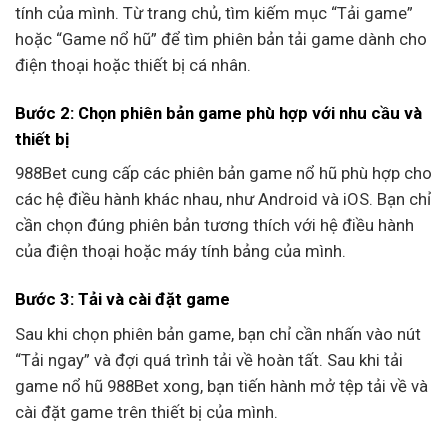
tính của mình. Từ trang chủ, tìm kiếm mục “Tải game”
hoặc “Game nổ hũ” để tìm phiên bản tải game dành cho
điện thoại hoặc thiết bị cá nhân.
Bước 2: Chọn phiên bản game phù hợp với nhu cầu và
thiết bị
988Bet cung cấp các phiên bản game nổ hũ phù hợp cho
các hệ điều hành khác nhau, như Android và iOS. Bạn chỉ
cần chọn đúng phiên bản tương thích với hệ điều hành
của điện thoại hoặc máy tính bảng của mình.
Bước 3: Tải và cài đặt game
Sau khi chọn phiên bản game, bạn chỉ cần nhấn vào nút
“Tải ngay” và đợi quá trình tải về hoàn tất. Sau khi tải
game nổ hũ 988Bet xong, bạn tiến hành mở tệp tải về và
cài đặt game trên thiết bị của mình.