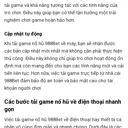
tải game và khả năng tương tác với các tính năng của
trò chơi. Điều này giúp bạn có thể tận hưởng một trải
nghiệm chơi game hoàn hảo hơn.
Cập nhật tự động
Khi tải game nổ hũ 988Bet về máy, bạn sẽ nhận được
các bản cập nhật mới nhất mà không cần phải thực hiện
thủ công. Điều này không chỉ giúp trò chơi hoạt động ổn
định mà còn mang đến cho bạn các tính năng mới và cải
tiến liên tục. Hơn nữa, việc tải game trực tiếp từ nhà cái
988Bet đảm bảo độ an toàn và bảo mật cao cho tài
khoản người chơi.
Các bước tải game nổ hũ về điện thoại nhanh
gọn
Việc tải game nổ hũ 988Bet về điện thoại hay thiết bị cá
nhân vô cùng đơn giản và nhanh chóng. Dưới đây là các