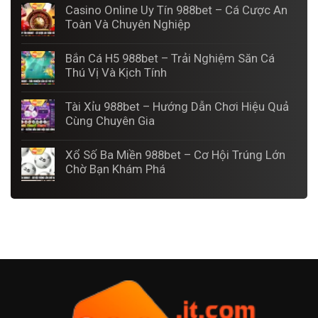
Casino Online Uy Tín 988bet – Cá Cược An
Toàn Và Chuyên Nghiệp
Bắn Cá H5 988bet – Trải Nghiệm Săn Cá
Thú Vị Và Kịch Tính
Tài Xỉu 988bet – Hướng Dẫn Chơi Hiệu Quả
Cùng Chuyên Gia
Xổ Số Ba Miền 988bet – Cơ Hội Trúng Lớn
Chờ Bạn Khám Phá