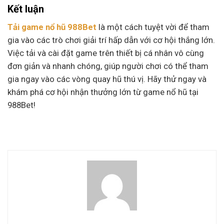
Kết luận
Tải game nổ hũ 988Bet
là một cách tuyệt vời để tham
gia vào các trò chơi giải trí hấp dẫn với cơ hội thắng lớn.
Việc tải và cài đặt game trên thiết bị cá nhân vô cùng
đơn giản và nhanh chóng, giúp người chơi có thể tham
gia ngay vào các vòng quay hũ thú vị. Hãy thử ngay và
khám phá cơ hội nhận thưởng lớn từ game nổ hũ tại
988Bet!