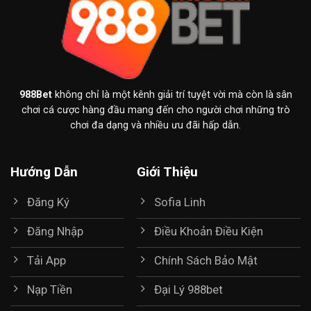
988Bet
không chỉ là một kênh giải trí tuyệt vời mà còn là sân
chơi cá cược hàng đầu mang đến cho người chơi những trò
chơi đa dạng và nhiều ưu đãi hấp dẫn.
Hướng Dẫn
Giới Thiệu
Đăng Ký
Sofia Linh
Đăng Nhập
Điều Khoản Điều Kiện
Tải App
Chính Sách Bảo Mật
Nạp Tiền
Đại Lý 988bet