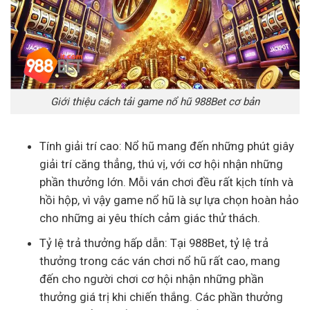
Giới thiệu cách tải game nổ hũ 988Bet cơ bản
Tính giải trí cao: Nổ hũ mang đến những phút giây
giải trí căng thẳng, thú vị, với cơ hội nhận những
phần thưởng lớn. Mỗi ván chơi đều rất kịch tính và
hồi hộp, vì vậy game nổ hũ là sự lựa chọn hoàn hảo
cho những ai yêu thích cảm giác thử thách.
Tỷ lệ trả thưởng hấp dẫn: Tại 988Bet, tỷ lệ trả
thưởng trong các ván chơi nổ hũ rất cao, mang
đến cho người chơi cơ hội nhận những phần
thưởng giá trị khi chiến thắng. Các phần thưởng