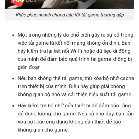
Khắc phục nhanh chóng các lỗi tải game thường gặp
Một trong những lý do phổ biến gây ra sự cố trong
việc tải game là kết nối mạng không ổn định. Bạn
hãy kiểm tra lại kết nối Wi-Fi hoặc dữ liệu di động
của mình để đảm bảo quá trình tải game không bị
gián đoạn.
Nếu bạn không thể tải game, thử xóa bộ nhớ cache
trên thiết bị của mình. Điều này giúp giải phóng
không gian bộ nhớ và cải thiện hiệu suất tải game.
Hãy kiểm tra bộ nhớ của thiết bị để đảm bảo rằng
đủ dung lượng cho game. Nếu bộ nhớ đầy, bạn cần
xóa bớt các ứng dụng không cần thiết để tạo
không gian cho game.