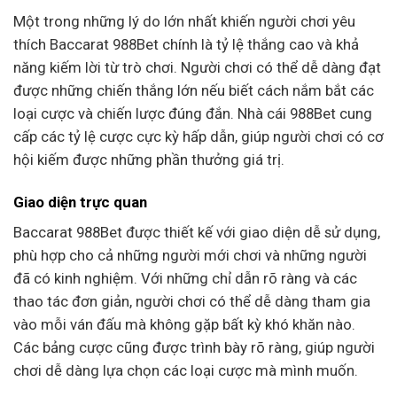
Một trong những lý do lớn nhất khiến người chơi yêu
thích Baccarat 988Bet chính là tỷ lệ thắng cao và khả
năng kiếm lời từ trò chơi. Người chơi có thể dễ dàng đạt
được những chiến thắng lớn nếu biết cách nắm bắt các
loại cược và chiến lược đúng đắn. Nhà cái 988Bet cung
cấp các tỷ lệ cược cực kỳ hấp dẫn, giúp người chơi có cơ
hội kiếm được những phần thưởng giá trị.
Giao diện trực quan
Baccarat 988Bet được thiết kế với giao diện dễ sử dụng,
phù hợp cho cả những người mới chơi và những người
đã có kinh nghiệm. Với những chỉ dẫn rõ ràng và các
thao tác đơn giản, người chơi có thể dễ dàng tham gia
vào mỗi ván đấu mà không gặp bất kỳ khó khăn nào.
Các bảng cược cũng được trình bày rõ ràng, giúp người
chơi dễ dàng lựa chọn các loại cược mà mình muốn.