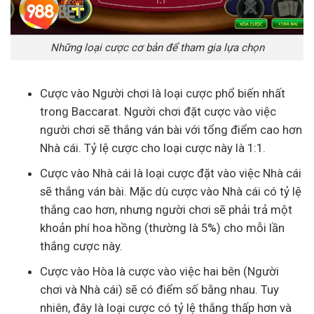
Những loại cược cơ bản để tham gia lựa chọn
Cược vào Người chơi là loại cược phổ biến nhất
trong Baccarat. Người chơi đặt cược vào việc
người chơi sẽ thắng ván bài với tổng điểm cao hơn
Nhà cái. Tỷ lệ cược cho loại cược này là 1:1.
Cược vào Nhà cái là loại cược đặt vào việc Nhà cái
sẽ thắng ván bài. Mặc dù cược vào Nhà cái có tỷ lệ
thắng cao hơn, nhưng người chơi sẽ phải trả một
khoản phí hoa hồng (thường là 5%) cho mỗi lần
thắng cược này.
Cược vào Hòa là cược vào việc hai bên (Người
chơi và Nhà cái) sẽ có điểm số bằng nhau. Tuy
nhiên, đây là loại cược có tỷ lệ thắng thấp hơn và