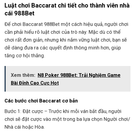
Luật chơi Baccarat chi tiết cho thành viên nhà
cái 988Bet
Để chơi Baccarat 988Bet một cách hiệu quả, người chơi
cần phải hiểu rõ luật chơi của trò này. Mặc dù có thể
chơi rất đơn giản, nhưng khi nắm vững luật chơi, bạn sẽ
dễ dàng đưa ra các quyết định thông minh hơn, giúp
tăng cơ hội thắng.
Xem thêm:
N8 Poker 988Bet: Trải Nghiệm Game
Bài Đỉnh Cao Cực Hot
Các bước chơi Baccarat cơ bản
Bước 1: Đặt cược – Trước khi mỗi ván bắt đầu, người
chơi sẽ đặt cược vào một trong ba lựa chọn Người chơi/
Nhà cái hoặc Hòa.