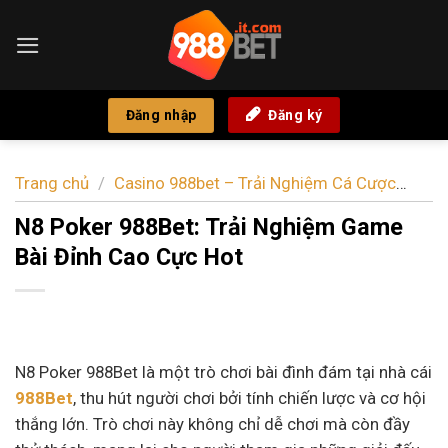
Bỏ
qua
nội
dung
Đăng nhập
Đăng ký
Trang chủ
/
Casino 988bet – Trải Nghiệm Cá Cược
Đỉnh Cao Tại Nhà Cái
/
N8 Poker 988Bet: Trải Nghiệm
N8 Poker 988Bet: Trải Nghiệm Game
Game Bài Đỉnh Cao Cực Hot
Bài Đỉnh Cao Cực Hot
N8 Poker 988Bet là một trò chơi bài đình đám tại nhà cái
988Bet
, thu hút người chơi bởi tính chiến lược và cơ hội
thắng lớn. Trò chơi này không chỉ dễ chơi mà còn đầy