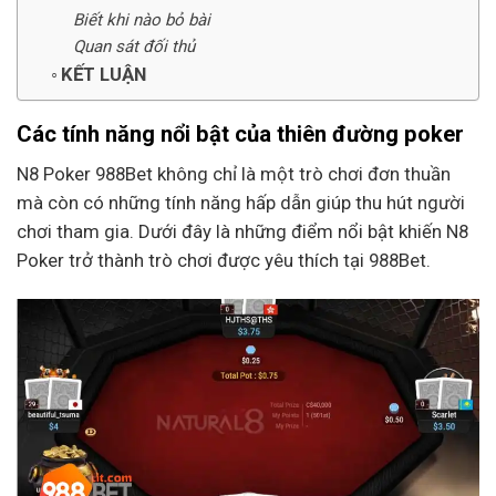
Biết khi nào bỏ bài
Quan sát đối thủ
KẾT LUẬN
Các tính năng nổi bật của thiên đường poker
N8 Poker 988Bet không chỉ là một trò chơi đơn thuần
mà còn có những tính năng hấp dẫn giúp thu hút người
chơi tham gia. Dưới đây là những điểm nổi bật khiến N8
Poker trở thành trò chơi được yêu thích tại 988Bet.