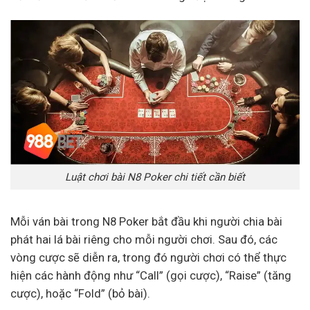
Luật chơi bài N8 Poker chi tiết cần biết
Mỗi ván bài trong N8 Poker bắt đầu khi người chia bài
phát hai lá bài riêng cho mỗi người chơi. Sau đó, các
vòng cược sẽ diễn ra, trong đó người chơi có thể thực
hiện các hành động như “Call” (gọi cược), “Raise” (tăng
cược), hoặc “Fold” (bỏ bài).