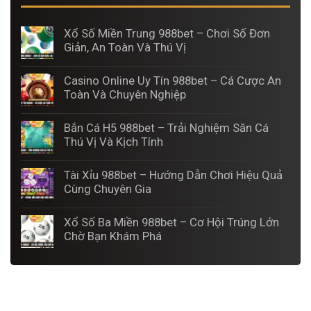
Xổ Số Miền Trung 988bet – Chơi Số Đơn
Giản, An Toàn Và Thú Vị
Casino Online Uy Tín 988bet – Cá Cược An
Toàn Và Chuyên Nghiệp
Bắn Cá H5 988bet – Trải Nghiệm Săn Cá
Thú Vị Và Kịch Tính
Tài Xỉu 988bet – Hướng Dẫn Chơi Hiệu Quả
Cùng Chuyên Gia
Xổ Số Ba Miền 988bet – Cơ Hội Trúng Lớn
Chờ Bạn Khám Phá